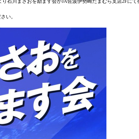
00より石川まさおを励ます会がJA佐波伊勢崎たまむら支店2Fに
ださい。